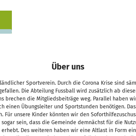
Ein Projekt in Fuldatal-Wilhelmshausen, Deutschland
400 €
n noch
Über uns
, ländlicher Sportverein. Durch die Corona Krise sind säm
fallen. Die Abteilung Fussball wird zusätzlich ab die
s brechen die Mitgliedsbeiträge weg. Parallel haben wir
ch einen Übungsleiter und Sportstunden benötigen. Das is
ch. Für unsere Kinder könnten wir den Soforthilfezuschus
 sogar sein, dass die Gemeinde demnächst für die Nut
rhebt. Des weiteren haben wir eine Altlast in Form ei