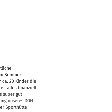
tliche
sem Sommer
 ca. 20 Kinder die
t alles finanziell
s super gut
zung unseres DGH
ner Sporthütte