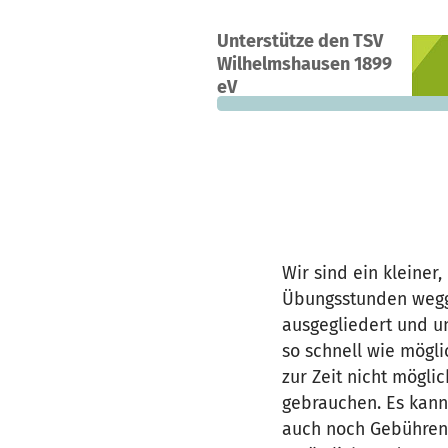
Unterstütze den TSV
0
0 %
5.
Wilhelmshausen 1899
Spenden
finanziert
fehle
eV
Wir sind ein kleiner
Übungsstunden wegge
ausgegliedert und un
so schnell wie mögli
zur Zeit nicht mögli
gebrauchen. Es kann
auch noch Gebühren e