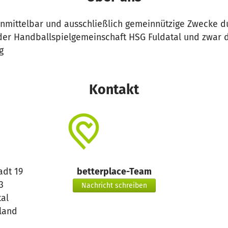
 unmittelbar und ausschließlich gemeinnützige Zwecke d
der Handballspielgemeinschaft HSG Fuldatal und zwar d
g
Kontakt
adt 19
betterplace-Team
3
Nachricht schreiben
tal
land