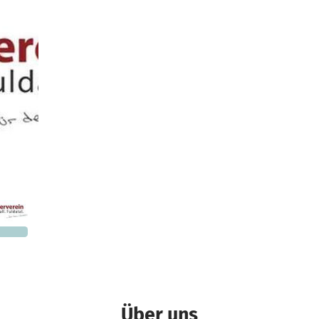
000 €
n noch
Über uns