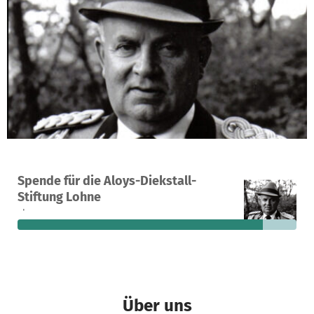
Ein Projekt in Lohne, Deutschland
Spende für die Aloys-Diekstall-
6
88 %
800 €
Stiftung Lohne
Spenden
finanziert
fehlen noch
Über uns