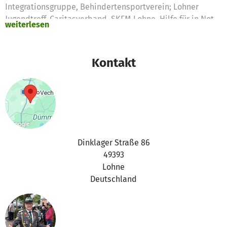
Integrationsgruppe, Behindertensportverein; Lohner
Jugendtreff, Caritasverband, SKFM Lohne, Hilfe für in Not
weiterlesen
geratene alleinstehende Witwen) in Lohne unterstützt
werden.
Kontakt
Auf Grund der aktuellen Situation "Covid-19" Pandemie
möchte die Stiftung diese gespendeten Gelder für in Not
geratene Familien und Menschen verwenden. Es gibt
bereits konkrete Anfragen zur Unterstützung, die die Aloys
Diekstall Stiftung gern unterstützen möchte. Es wird
sowohl finanzielle Unterstützung gewünscht, aber auch
andere Dinge des alltäglichen Lebens (wie z.B. die
Dinklager Straße 86
Reperatur einer Heizungsanlage und auch
49393
Lebensmittelgutscheine. Anträge werden durch den
Lohne
Vorstand geprüft und nach Bewilligung überprüft, wo für
Deutschland
die Spende dann auch wirklich verwendet wurde.
Die Stiftung ergreift hiermit noch einmal die Möglichkeit
zu danken. Danke für die gute Tat!