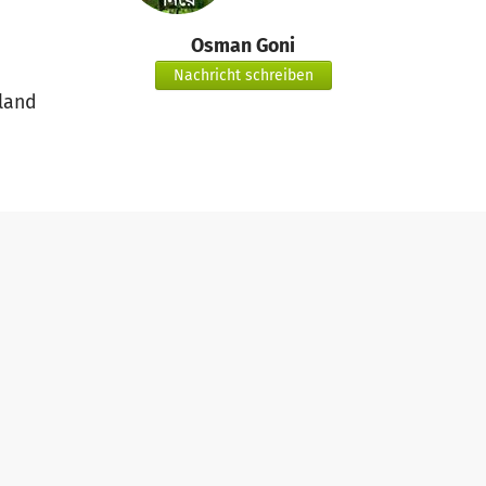
Osman Goni
Nachricht schreiben
land