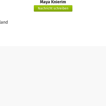
Maya Knierim
Nachricht schreiben
land