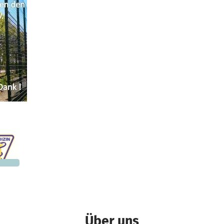
.972 €
n noch
Über uns