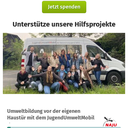
Jetzt spenden
Unterstütze unsere Hilfsprojekte
Ein Projekt in Düsseldorf, Deutschland
Umweltbildung vor der eigenen
2
3 %
18.557 €
Haustür mit dem JugendUmweltMobil
Spenden
finanziert
fehlen noch