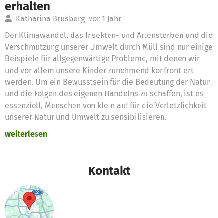
erhalten
Katharina Brusberg
vor 1 Jahr
Der Klimawandel, das Insekten- und Artensterben und die
Verschmutzung unserer Umwelt durch Müll sind nur einige
Beispiele für allgegenwärtige Probleme, mit denen wir
und vor allem unsere Kinder zunehmend konfrontiert
werden. Um ein Bewusstsein für die Bedeutung der Natur
und die Folgen des eigenen Handelns zu schaffen, ist es
essenziell, Menschen von klein auf für die Verletzlichkeit
unserer Natur und Umwelt zu sensibilisieren.
weiterlesen
Als mobile Umweltbildungseinrichtung besucht das
JugendUmweltMobil, kurz JUM, Kinder und Jugendliche vor
Ort, um gemeinsam die Natur vor der eigenen Haustür zu
Kontakt
erkunden. Im Programmangebot stehen z. B. Aktionen zu
den Themen Wald, Nachhaltigkeit und Artenvielfalt. Die
Programme orientieren sich sowohl an der klassischen
Umwelt- und Naturpädagogik als auch an einer Bildung