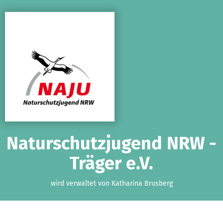
Zum Hauptinhalt springen
Erklärung zur Barrierefreiheit anzeigen
Naturschutzjugend NRW -
Träger e.V.
wird verwaltet von Katharina Brusberg