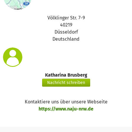
für nachhaltige Entwicklung (BNE). Das Angebot richtet
sich primär an Kitas, Grund- und weiterführende Schulen
sowie öffentliche Einrichtungen.
Völklinger Str. 7-9
40219
Besonders um unsere angestellten Pädagog*innen und
Düsseldorf
freiberuflichen Honorarkräfte vergüten zu können, sind wir
Deutschland
auf eine Unterstützung durch Spenden angewiesen.
Zusätzlich werden Spenden für die Anschaffung von
Bildungs- und Werbematerialien, Öffentlichkeitsarbeit
und die Instandhaltung des JUM benötigt.
Katharina Brusberg
Nachricht schreiben
Kontaktiere uns über unsere Webseite
https://www.naju-nrw.de