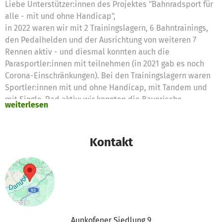
Liebe Unterstützer:innen des Projektes "Bahnradsport für
alle - mit und ohne Handicap",
in 2022 waren wir mit 2 Trainingslagern, 6 Bahntrainings,
den Pedalhelden und der Ausrichtung von weiteren 7
Rennen aktiv - und diesmal konnten auch die
Parasportler:innen mit teilnehmen (in 2021 gab es noch
Corona-Einschränkungen). Bei den Trainingslagern waren
Sportler:innen mit und ohne Handicap, mit Tandem und
mit Single-Rad aktiv; wir konnten die Bayerische
weiterlesen
Meisterschaft Paracycling ausrichten und eine unserer
Tandem-Paarungen hat bei der Deutschen Meisterschaft
Paracycling in ihrer Altersklasse die Goldmedaille
Kontakt
gewonnen.
Mit Eurer Unterstützung können wir jetzt notwendige
Reparaturen an Bahnrädern und Tandems bezahlen -
Räder, die gefahren werden, haben Verschleiß...: Reifen,
Schläuche, Kette, Kettenblätter etc.
Herzlichen Dank!
Viele Grüße, Andrea
Aunkofener Siedlung 9