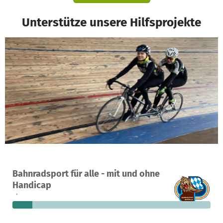
Unterstütze unsere Hilfsprojekte
Ein Projekt in Augsburg, Deutschland
Bahnradsport für alle - mit und ohne
16
10 %
8.960 €
Handicap
Spenden
finanziert
fehlen noch