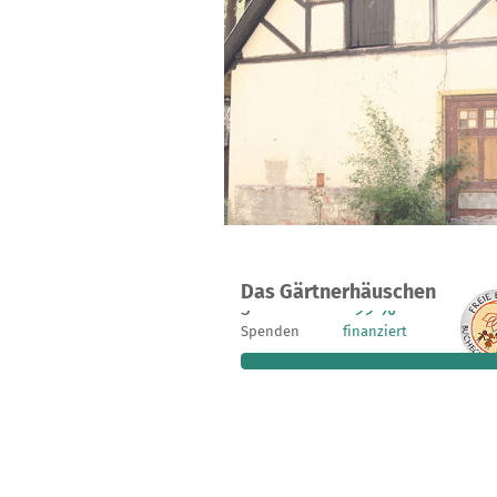
Das Gärtnerhäuschen
3
99 %
Spenden
finanziert
fehle