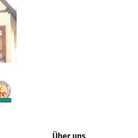
Ein Projekt in Stolberg (Harz), Deutschland
4 €
n noch
Über uns