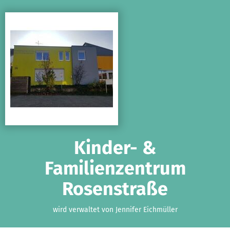
Zum Hauptinhalt springen
Erklärung zur Barrierefreiheit anzeigen
Kinder- &
Familienzentrum
Rosenstraße
wird verwaltet von Jennifer Eichmüller