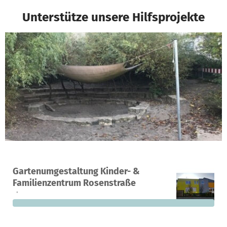
Unterstütze unsere Hilfsprojekte
Ein Projekt in Möglingen, Deutschland
Gartenumgestaltung Kinder- &
0
0 %
2.000 €
Familienzentrum Rosenstraße
Spenden
finanziert
fehlen noch