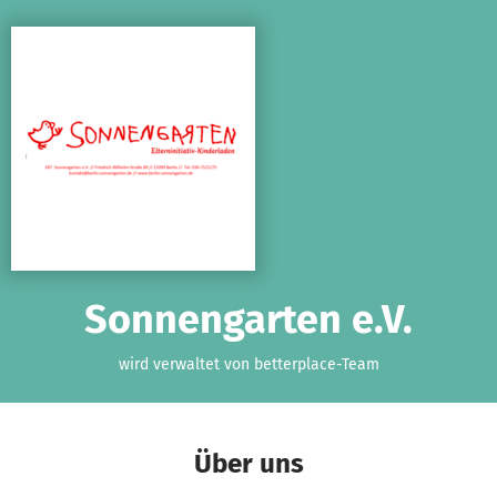
Zum Hauptinhalt springen
Erklärung zur Barrierefreiheit anzeigen
Sonnengarten e.V.
wird verwaltet von betterplace-Team
Über uns