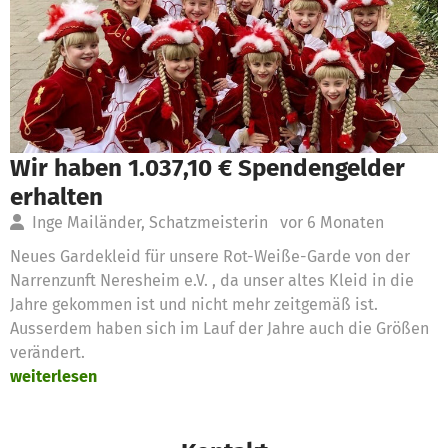
Wir haben 1.037,10 € Spendengelder
erhalten
Inge Mailänder, Schatzmeisterin
vor 6 Monaten
Neues Gardekleid für unsere Rot-Weiße-Garde von der
Narrenzunft Neresheim e.V. , da unser altes Kleid in die
Jahre gekommen ist und nicht mehr zeitgemäß ist.
Ausserdem haben sich im Lauf der Jahre auch die Größen
verändert.
weiterlesen