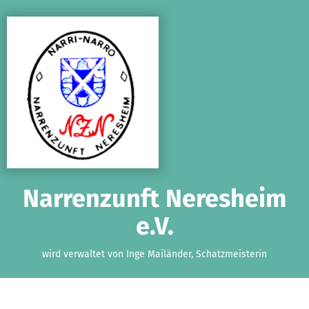
Zum Hauptinhalt springen
Erklärung zur Barrierefreiheit anzeigen
Narrenzunft Neresheim
e.V.
wird verwaltet von Inge Mailänder, Schatzmeisterin