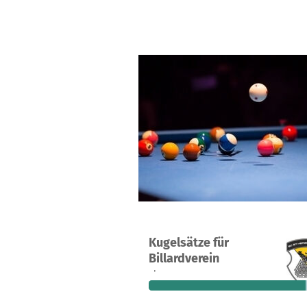
Kugelsätze für
13
85 %
Billardverein
Spenden
finanziert
fehle