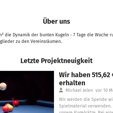
Über uns
m² die Dynamik der bunten Kugeln - 7 Tage die Woche 
itglieder zu den Vereinsräumen.
Letzte Projektneuigkeit
Wir haben 515,62
erhalten
Michael Jelen
vor 10 
Wir werden die Spende wi
Spielmaterial verwenden. I
unsere Kugelsätze. Bei ei