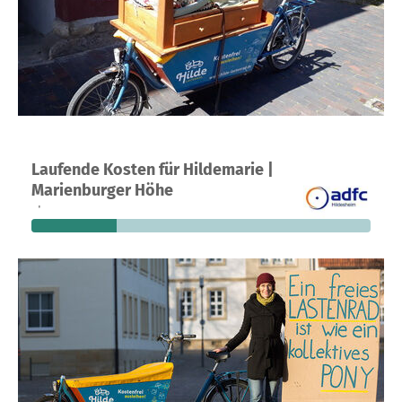
Ein Projekt in Hildesheim, Deutschland
Laufende Kosten für Hildemarie |
5
25 %
224 €
Marienburger Höhe
Spenden
finanziert
fehlen noch