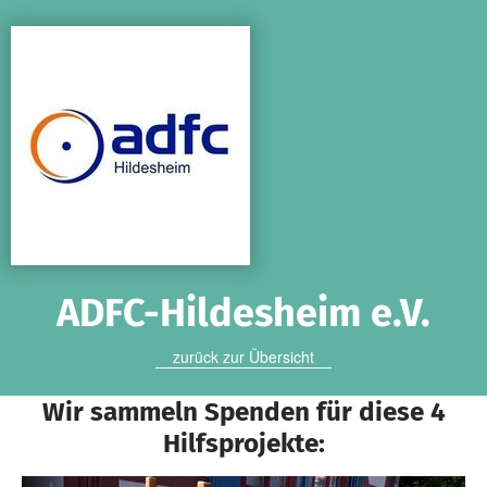
Zum Hauptinhalt springen
Erklärung zur Barrierefreiheit anzeigen
ADFC-Hildesheim e.V.
zurück zur Übersicht
Wir sammeln Spenden für diese 4
Hilfsprojekte: