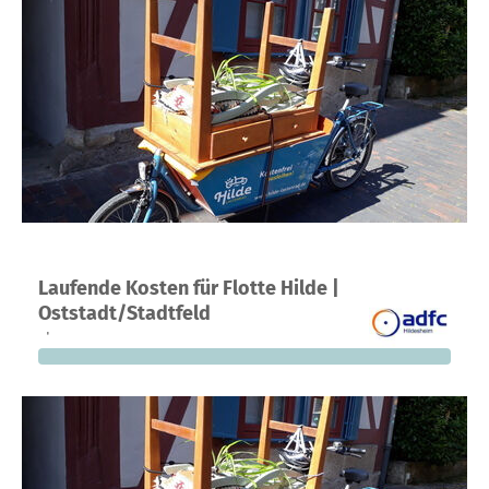
Ein Projekt in Hildesheim, Deutschland
Laufende Kosten für Flotte Hilde |
0
0 %
300 €
Oststadt/Stadtfeld
Spenden
finanziert
fehlen noch