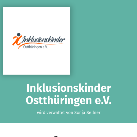
Zum Hauptinhalt springen
Erklärung zur Barrierefreiheit anzeigen
Inklusionskinder
Ostthüringen e.V.
wird verwaltet von Sonja Sellner