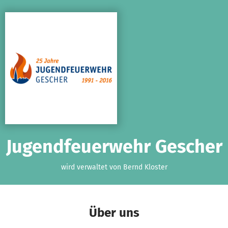
Zum Hauptinhalt springen
Erklärung zur Barrierefreiheit anzeigen
Jugendfeuerwehr Gescher
wird verwaltet von Bernd Kloster
Über uns