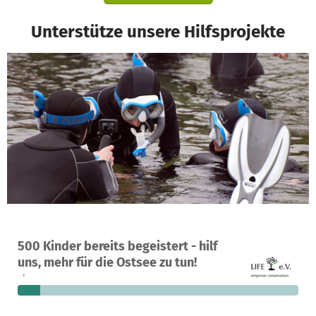
Unterstütze unsere Hilfsprojekte
Ein Projekt in Kiel, Deutschland
500 Kinder bereits begeistert - hilf
17
8 %
9.087 €
uns, mehr für die Ostsee zu tun!
Spenden
finanziert
fehlen noch