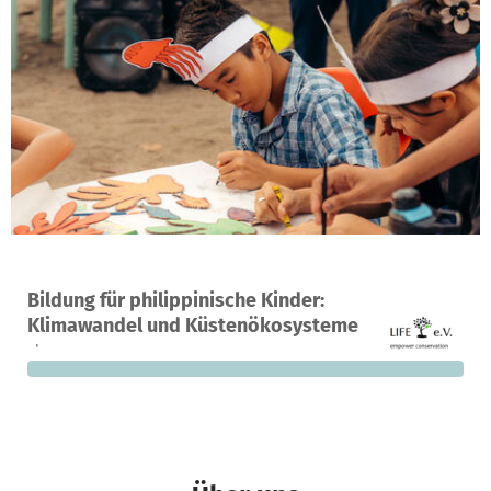
Ein Projekt in Negros, Philippinen
Bildung für philippinische Kinder:
0
0 %
2.850 €
Klimawandel und Küstenökosysteme
Spenden
finanziert
fehlen noch