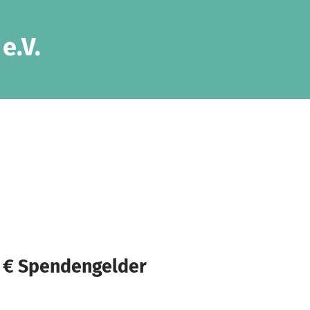
e.V.
 € Spendengelder
n