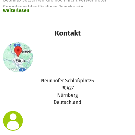
Spendengelder für diese Zwecke ein
weiterlesen
Vielen Dank für eure Unterstützung,
das betterplace.org-Team
Kontakt
Neunhofer Schloßplatz6
90427
Nürnberg
Deutschland