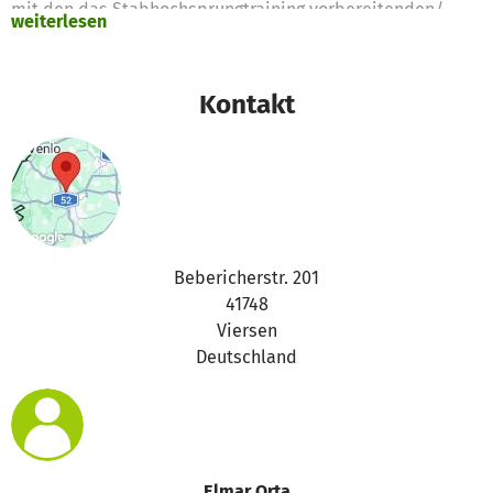
mit den das Stabhochsprungtraining vorbereitenden/
weiterlesen
wegbereitenden Anschaffungen, die aber auch im
allgemeinen Trainingsbetrieb für den Mehrkampf
verwandt werden können.
Kontakt
Bebericherstr. 201
41748
Viersen
Deutschland
Elmar Orta