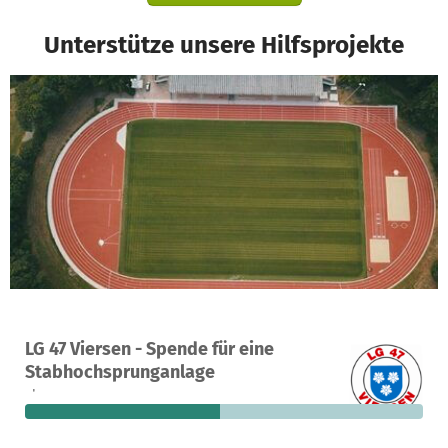
Unterstütze unsere Hilfsprojekte
Ein Projekt in Viersen, Deutschland
LG 47 Viersen - Spende für eine
15
49 %
2.508 €
Stabhochsprunganlage
Spenden
finanziert
fehlen noch