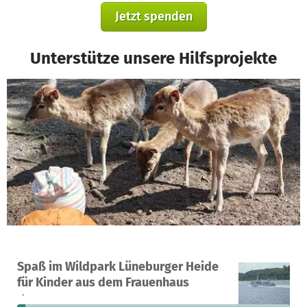
Jetzt spenden
Unterstütze unsere Hilfsprojekte
Ein Projekt in Norderstedt, Deutschland
Spaß im Wildpark Lüneburger Heide
1
3 %
770 €
für Kinder aus dem Frauenhaus
Spende
finanziert
fehlen noch