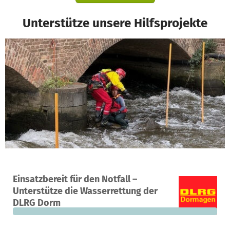
Unterstütze unsere Hilfsprojekte
Ein Projekt in Dormagen, Deutschland
Einsatzbereit für den Notfall –
0
0 %
1.775 €
Unterstütze die Wasserrettung der
Spenden
finanziert
fehlen noch
DLRG Dorm