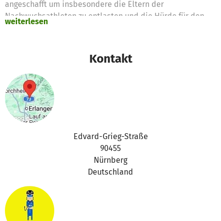
angeschafft um insbesondere die Eltern der
Nachwuchsathleten zu entlasten und die Hürde für den
weiterlesen
Einstieg in den Sport zu verringern.
Kontakt
Edvard-Grieg-Straße
90455
Nürnberg
Deutschland