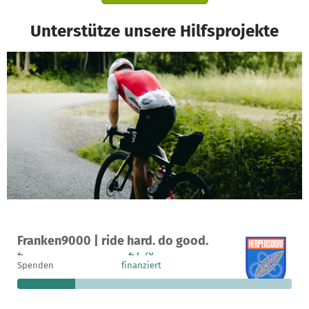
Unterstütze unsere Hilfsprojekte
Ein Projekt in Nürnberg, Deutschland
Franken9000 | ride hard. do good.
2
21 %
750 €
Spenden
finanziert
fehlen noch