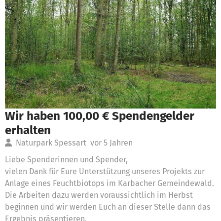
Wir haben 100,00 € Spendengelder
erhalten
Naturpark Spessart
vor 5 Jahren
Liebe Spenderinnen und Spender,
vielen Dank für Eure Unterstützung unseres Projekts zur
Anlage eines Feuchtbiotops im Karbacher Gemeindewald.
Die Arbeiten dazu werden voraussichtlich im Herbst
beginnen und wir werden Euch an dieser Stelle dann das
Ergebnis präsentieren.