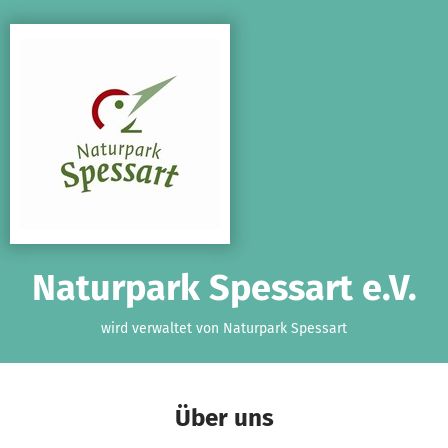
Zum Hauptinhalt springen
Erklärung zur Barrierefreiheit anzeigen
Naturpark Spessart e.V.
wird verwaltet von Naturpark Spessart
Über uns