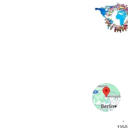
.
1350