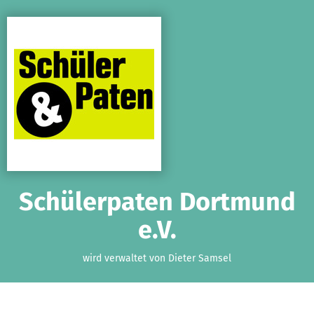
Zum Hauptinhalt springen
Erklärung zur Barrierefreiheit anzeigen
Schülerpaten Dortmund
e.V.
wird verwaltet von Dieter Samsel