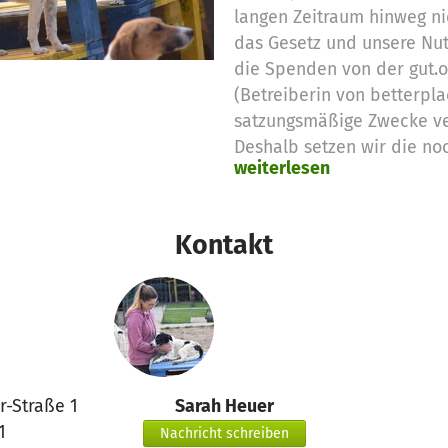
langen Zeitraum hinweg ni
das Gesetz und unsere Nu
die Spenden von der gut.
(Betreiberin von betterpla
satzungsmäßige Zwecke v
Deshalb setzen wir die no
weiterlesen
Spendengelder für diese 
Vielen Dank für eure Unter
das betterplace.org-Team
Kontakt
r-Straße 1
Sarah Heuer
1
Nachricht schreiben