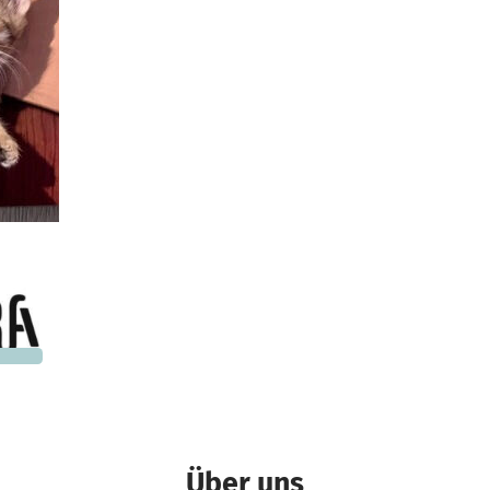
400 €
n noch
Über uns