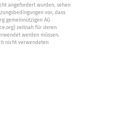
cht angefordert wurden, sehen
tzungsbedingungen vor, dass
org gemeinnützigen AG
ce.org) zeitnah für deren
erwendet werden müssen.
ch nicht verwendeten
Zwecke ein
stützung,