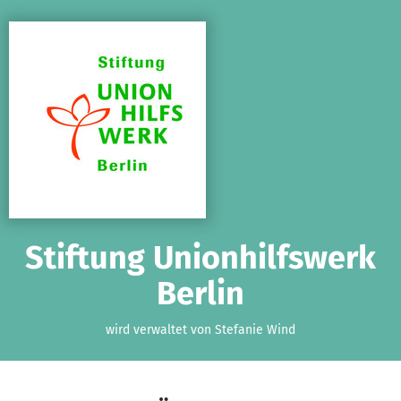
Zum Hauptinhalt springen
Erklärung zur Barrierefreiheit anzeigen
Stiftung Unionhilfswerk
Berlin
wird verwaltet von Stefanie Wind