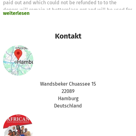
paid out and which could not be refunded to to the
donors will remain at betterplace.org and will be used for
weiterlesen
statuory purposes. Please find more information here:
https://www.betterplace.org/c/help/when-donations-
cannot-be-spent-for-the-project
Kontakt
In case you have any questions you can contact us via
support@betterplace.org.
Best regards
Your betterplace.org-team
Wandsbeker Chuassee 15
22089
Hamburg
Deutschland