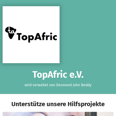
Zum Hauptinhalt springen
Erklärung zur Barrierefreiheit anzeigen
TopAfric e.V.
wird verwaltet von Desmond John Beddy
Unterstütze unsere Hilfsprojekte