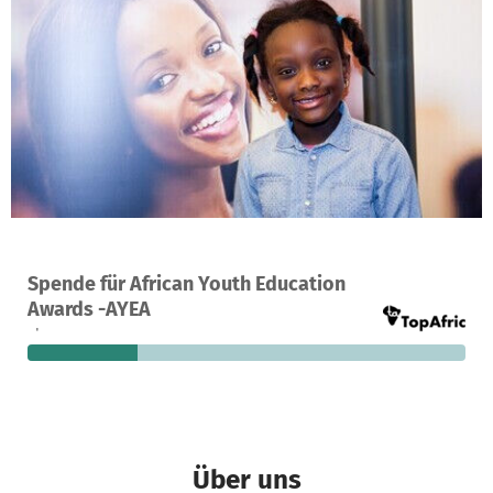
Ein Projekt in Hamburg, Deutschland
Spende für African Youth Education
28
25 %
3.703 €
Awards -AYEA
Spenden
finanziert
fehlen noch
Über uns