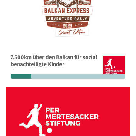
Ein Projekt in Hannover, Deutschland
7.500km über den Balkan für sozial
10
18 %
4.055 €
benachteiligte Kinder
Spenden
finanziert
fehlen noch