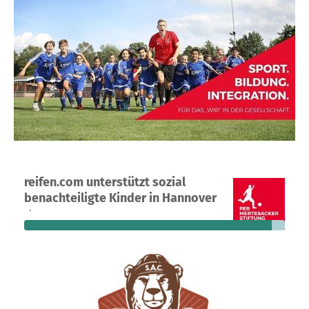
Ein Projekt in Hannover, Deutschland
reifen.com unterstützt sozial
1
95 %
1.000 €
benachteiligte Kinder in Hannover
Spende
finanziert
fehlen noch