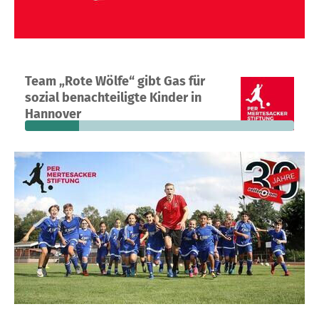
Ein Projekt in Hannover, Deutschland
Team „Rote Wölfe“ gibt Gas für
9
20 %
14.264 €
sozial benachteiligte Kinder in
Spenden
finanziert
fehlen noch
Hannover