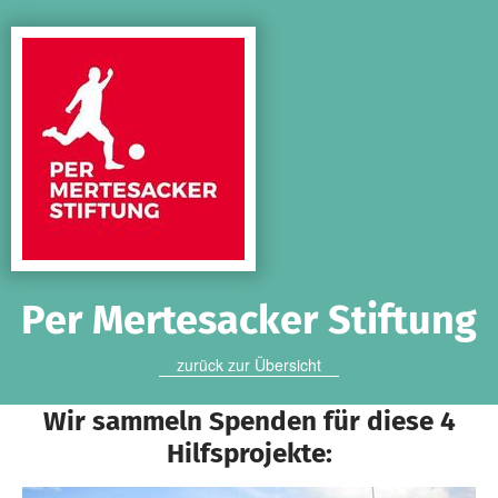
Zum Hauptinhalt springen
Erklärung zur Barrierefreiheit anzeigen
Per Mertesacker Stiftung
zurück zur Übersicht
Wir sammeln Spenden für diese 4
Hilfsprojekte: