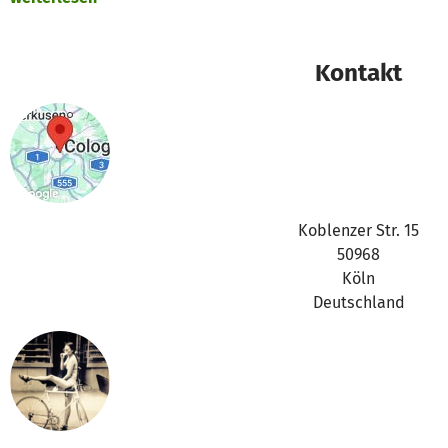
https://betterplace-
assets.betterplace.org/uploads/project/image/000/071/2
Kontakt
Danke für Gangliebe & Safety first!
Koblenzer Str. 15
50968
Köln
Deutschland