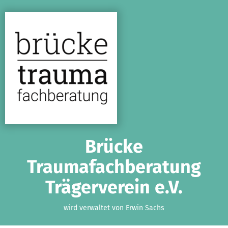
Zum Hauptinhalt springen
Erklärung zur Barrierefreiheit anzeigen
Brücke
Traumafachberatung
Trägerverein e.V.
wird verwaltet von Erwin Sachs