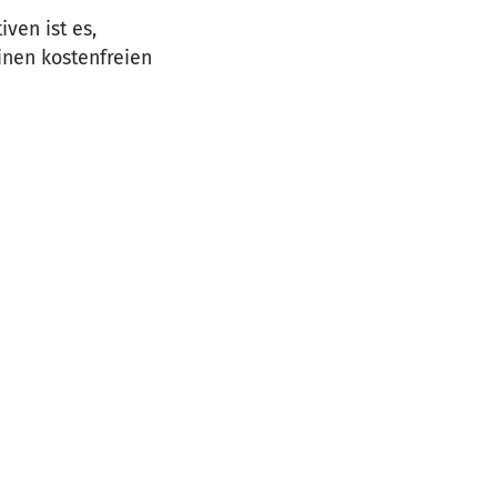
ven ist es,
inen kostenfreien