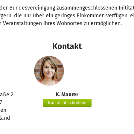
 der Bundesvereinigung zusammengeschlossenen Inititati
gern, die nur über ein geringes Einkommen verfügen, e
en Veranstaltungen ihres Wohnortes zu ermöglichen.
Kontakt
raße 2
K. Maurer
7
Nachricht schreiben
en
land