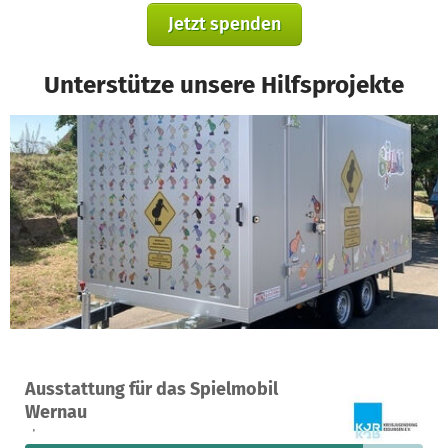
Jetzt spenden
Unterstütze unsere Hilfsprojekte
Ein Projekt in Wernau (Neckar), Deutschland
Ausstattung für das Spielmobil
26
85 %
378 €
Wernau
Spenden
finanziert
fehlen noch