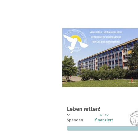
Ein Projekt in Leipzig, Deutschland
Leben retten!
0
0 %
2.
Spenden
finanziert
fehle