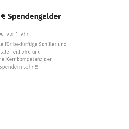
 € Spendengelder
iou
vor 1 Jahr
e für bedürftige Schüler und
itale Teilhabe und
ine Kernkompetenz der
Spendern sehr !!!