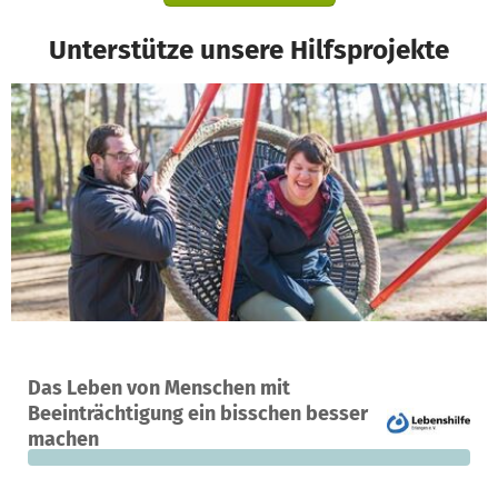
Unterstütze unsere Hilfsprojekte
Ein Projekt in Erlangen, Deutschland
Das Leben von Menschen mit
0
0 %
2.000 €
Beeinträchtigung ein bisschen besser
Spenden
finanziert
fehlen noch
machen