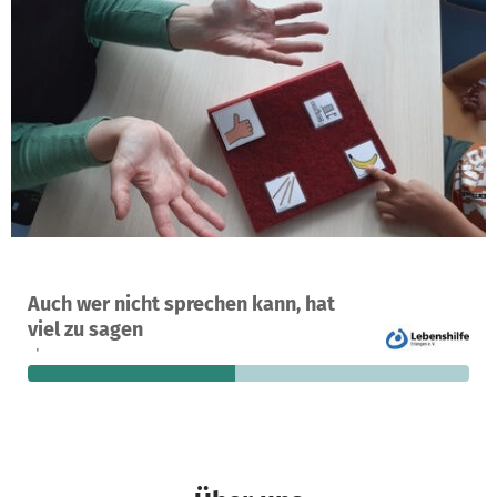
Ein Projekt in Erlangen, Deutschland
Auch wer nicht sprechen kann, hat
5
47 %
2.376 €
viel zu sagen
Spenden
finanziert
fehlen noch