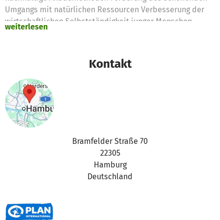
Umgangs mit natürlichen Ressourcen Verbesserung der
wirtschaftlichen Selbstständigkeit junger Menschen,
weiterlesen
insbesondere junger Frauen Schaffung neuer
Einkommensmöglichkeiten und lokaler Arbeitsplätze
Beitrag zur Klimaanpassung und Stärkung der Resilienz
Kontakt
ländlicher Gemeinden
Bramfelder Straße 70
22305
Hamburg
Deutschland