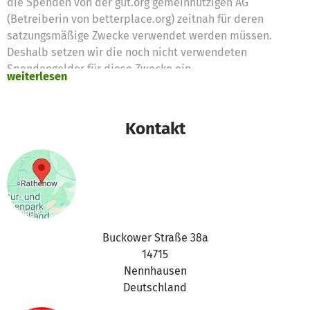
die Spenden von der gut.org gemeinnützigen AG
(Betreiberin von betterplace.org) zeitnah für deren
satzungsmäßige Zwecke verwendet werden müssen.
Deshalb setzen wir die noch nicht verwendeten
Spendengelder für diese Zwecke ein
weiterlesen
Vielen Dank für eure Unterstützung,
das betterplace.org-Team
Kontakt
Buckower Straße 38a
14715
Nennhausen
Deutschland