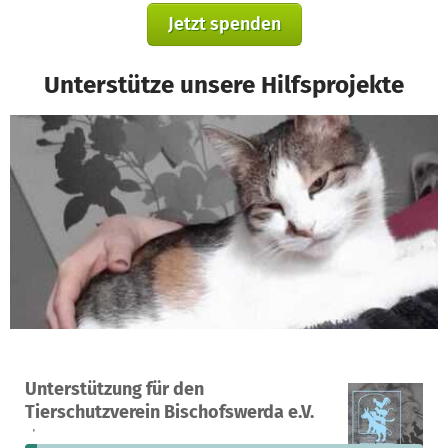
Jetzt spenden
Unterstütze unsere Hilfsprojekte
Ein Projekt in Bischofswerda, Deutschland
Unterstützung für den
1
3 %
2.320 €
Tierschutzverein Bischofswerda e.V.
Spende
finanziert
fehlen noch