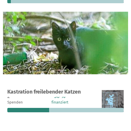
Ein Projekt in Bischofswerda, Deutschland
Kastration freilebender Katzen
2
36 %
2.275 €
Spenden
finanziert
fehlen noch