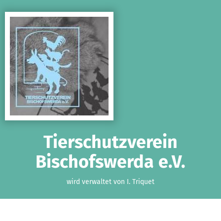
Zum Hauptinhalt springen
Erklärung zur Barrierefreiheit anzeigen
Tierschutzverein
Bischofswerda e.V.
wird verwaltet von I. Triquet