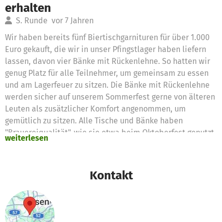
erhalten
S. Runde
vor 7 Jahren
Wir haben bereits fünf Biertischgarnituren für über 1.000
Euro gekauft, die wir in unser Pfingstlager haben liefern
lassen, davon vier Bänke mit Rückenlehne. So hatten wir
genug Platz für alle Teilnehmer, um gemeinsam zu essen
und am Lagerfeuer zu sitzen. Die Bänke mit Rückenlehne
werden sicher auf unserem Sommerfest gerne von älteren
Leuten als zusätzlicher Komfort angenommen, um
gemütlich zu sitzen. Alle Tische und Bänke haben
"Brauereiqualität", wie sie etwa beim Oktoberfest genutzt
weiterlesen
wird, sodass wir lange Freude daran haben werden.
Als nächstes Projekt stehen die Stühle fürs Jugendheim
Kontakt
an. Hier sind Schulstühle unser Favorit, die ein stabiles
Metallgestell und eine Sitzfläche und Rückenlehne aus
Holz haben. Diese beweisen im täglichen Einsatz in der
Schule ihre Langlebigkeit und dürften bei unserer weniger