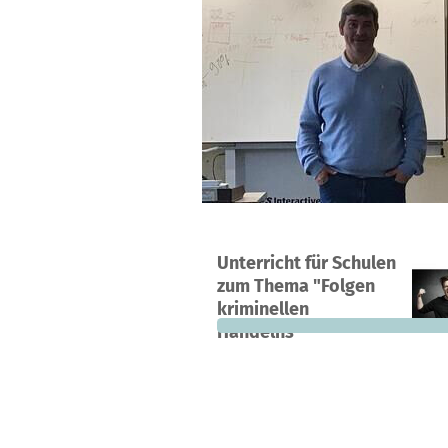
Ein Projekt in Elmenhorst, Deutschl
Unterricht für Schulen
0
0 %
zum Thema "Folgen
Spenden
finanziert
fehle
kriminellen
Handelns"