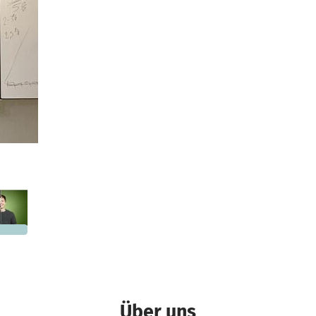
and
900 €
n noch
Über uns