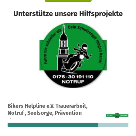
Unterstütze unsere Hilfsprojekte
Ein Projekt in Hamburg, Deutschland
Bikers Helpline e.V. Trauerarbeit,
12
75 %
1.496 €
Notruf , Seelsorge, Prävention
Spenden
finanziert
fehlen noch