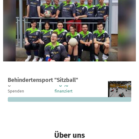
Ein Projekt in Leipzig, Deutschland
Behindertensport "Sitzball"
0
0 %
2.750 €
Spenden
finanziert
fehlen noch
Über uns