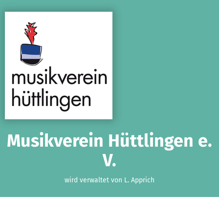
Zum Hauptinhalt springen
Erklärung zur Barrierefreiheit anzeigen
Musikverein Hüttlingen e.
V.
wird verwaltet von L. Apprich