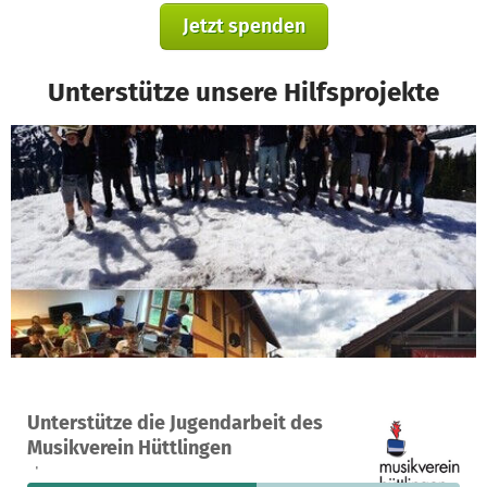
Jetzt spenden
Unterstütze unsere Hilfsprojekte
Ein Projekt in Hüttlingen, Deutschland
Unterstütze die Jugendarbeit des
45
53 %
2.394 €
Musikverein Hüttlingen
Spenden
finanziert
fehlen noch