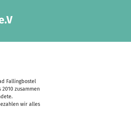
e.V
ad Fallingbostel
its 2010 zusammen
dete.
bezahlen wir alles