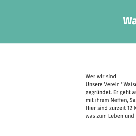
Zum Hauptinhalt springen
Erklärung zur Barrierefreiheit anzeigen
Wa
Wer wir sind
Unsere Verein ''Wais
gegründet. Er geht a
mit ihrem Neffen, S
Hier sind zurzeit 12
was zum Leben und f