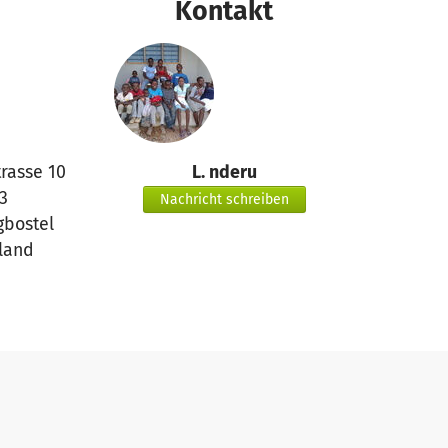
Kontakt
trasse 10
L. nderu
3
Nachricht schreiben
gbostel
land