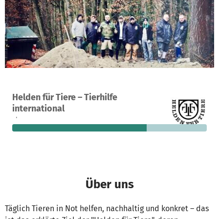
Ein Projekt in Kranenburg, Deutschland
Helden für Tiere – Tierhilfe
238
69 %
9.269 €
international
Spenden
finanziert
fehlen noch
Über uns
Täglich Tieren in Not helfen, nachhaltig und konkret – das