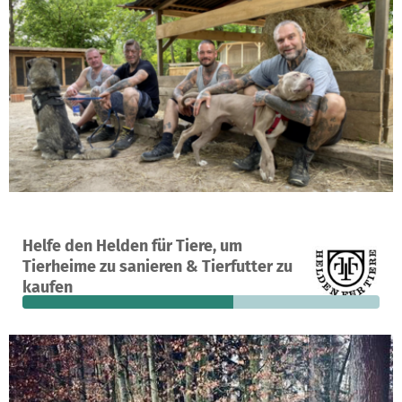
Ein Projekt in Kranenburg, Deutschland
Helfe den Helden für Tiere, um
65
59 %
4.057 €
Tierheime zu sanieren & Tierfutter zu
Spenden
finanziert
fehlen noch
kaufen