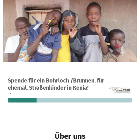
Ein Projekt in Kamulu , Kenia
Spende für ein Bohrloch /Brunnen, für
19
23 %
3.838 €
ehemal. Straßenkinder in Kenia!
Spenden
finanziert
fehlen noch
Über uns