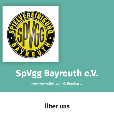
Zum Hauptinhalt springen
Erklärung zur Barrierefreiheit anzeigen
SpVgg Bayreuth e.V.
wird verwaltet von M. Reinhardt
Über uns