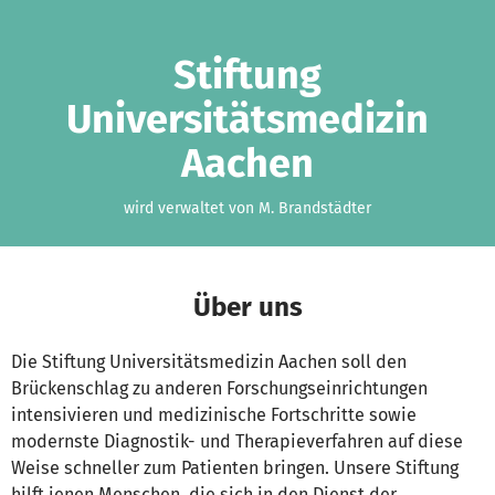
Zum Hauptinhalt springen
Erklärung zur Barrierefreiheit anzeigen
Stiftung
Universitätsmedizin
Aachen
wird verwaltet von M. Brandstädter
Über uns
Die Stiftung Universitätsmedizin Aachen soll den
Brückenschlag zu anderen Forschungseinrichtungen
intensivieren und medizinische Fortschritte sowie
modernste Diagnostik- und Therapieverfahren auf diese
Weise schneller zum Patienten bringen. Unsere Stiftung
hilft jenen Menschen, die sich in den Dienst der