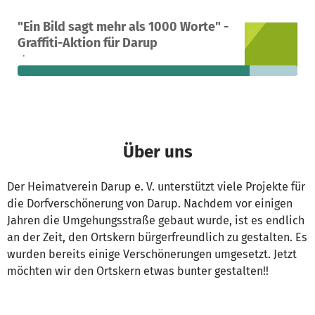
Ein Projekt in Nottuln, Deutschland
"Ein Bild sagt mehr als 1000 Worte" -
24
83 %
275 €
Graffiti-Aktion für Darup
Spenden
finanziert
fehlen noch
Über uns
Der Heimatverein Darup e. V. unterstützt viele Projekte für
die Dorfverschönerung von Darup. Nachdem vor einigen
Jahren die Umgehungsstraße gebaut wurde, ist es endlich
an der Zeit, den Ortskern bürgerfreundlich zu gestalten. Es
wurden bereits einige Verschönerungen umgesetzt. Jetzt
möchten wir den Ortskern etwas bunter gestalten!!